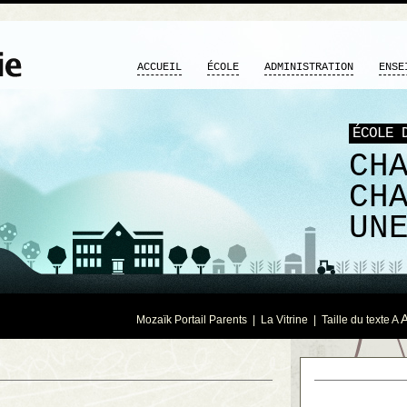
ACCUEIL
ÉCOLE
ADMINISTRATION
ENSE
ÉCOLE 
CH
CH
UN
Mozaïk Portail Parents
|
La Vitrine
| Taille du texte
A