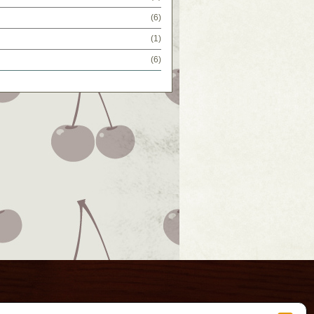
(6)
(1)
(6)