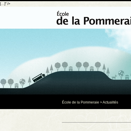
[…]" />
École de la Pommeraie
>
Actualités