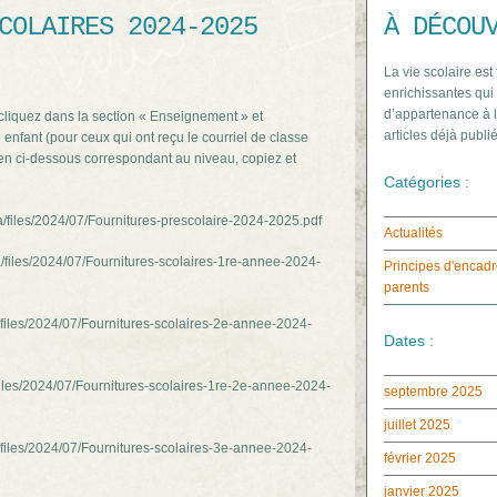
COLAIRES 2024-2025
À DÉCOU
La vie scolaire est
enrichissantes qui
d’appartenance à l
, cliquez dans la section « Enseignement » et
articles déjà publié
 enfant (pour ceux qui ont reçu le courriel de classe
lien ci-dessous correspondant au niveau, copiez et
Catégories :
a/files/2024/07/Fournitures-prescolaire-2024-2025.pdf
Actualités
/files/2024/07/Fournitures-scolaires-1re-annee-2024-
Principes d'encadr
parents
/files/2024/07/Fournitures-scolaires-2e-annee-2024-
Dates :
/files/2024/07/Fournitures-scolaires-1re-2e-annee-2024-
septembre 2025
juillet 2025
/files/2024/07/Fournitures-scolaires-3e-annee-2024-
février 2025
janvier 2025