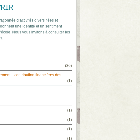
VRIR
 façonnée d’activités diversifiées et
 donnent une identité et un sentiment
’école. Nous vous invitons à consulter les
s.
(30)
ement – contribution financières des
(1)
(1)
(1)
(1)
(1)