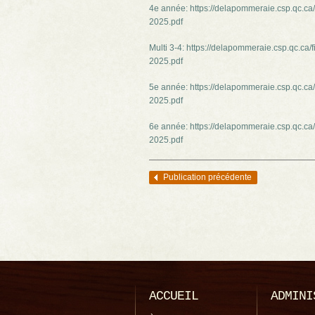
4e année: https://delapommeraie.csp.qc.ca
2025.pdf
Multi 3-4: https://delapommeraie.csp.qc.ca
2025.pdf
5e année: https://delapommeraie.csp.qc.ca
2025.pdf
6e année: https://delapommeraie.csp.qc.ca
2025.pdf
Publication précédente
Navigation des articles
ACCUEIL
ADMINI