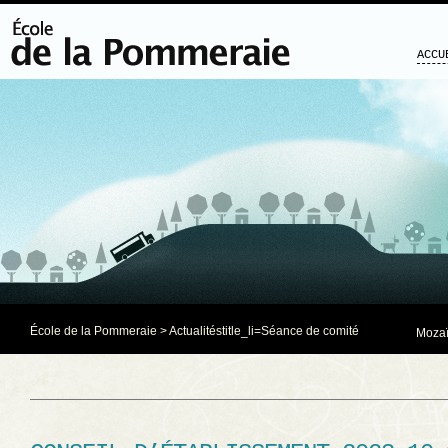
ACCU
École de la Pommeraie
>
Actualités
title_li=
Séance de comité
Mozaï