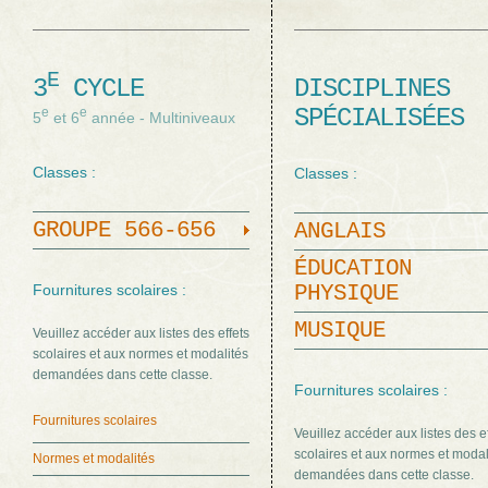
E
3
CYCLE
DISCIPLINES
SPÉCIALISÉES
e
e
5
et 6
année - Multiniveaux
Classes :
Classes :
GROUPE 566-656
ANGLAIS
ÉDUCATION
Fournitures scolaires :
PHYSIQUE
MUSIQUE
Veuillez accéder aux listes des effets
scolaires et aux normes et modalités
demandées dans cette classe.
Fournitures scolaires :
Fournitures scolaires
Veuillez accéder aux listes des e
scolaires et aux normes et modal
Normes et modalités
demandées dans cette classe.