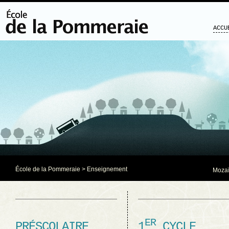
ACCU
École de la Pommeraie
> Enseignement
Mozaï
ER
PRÉSCOLAIRE
1
CYCLE