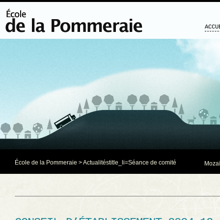
ACCU
École de la Pommeraie
>
Actualités
title_li=
Séance de comité
Mozaï